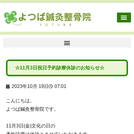
施術内容
健康保険外治療
往診依頼
交通事故・労災
ボディケア
よつば鍼灸整骨院に
☆11月3日祝日予約診療休診のお知らせ☆
2023年10月 19日
07:01
こんにちは。
よつば鍼灸整骨院です。
11月3日(金)文化の日の