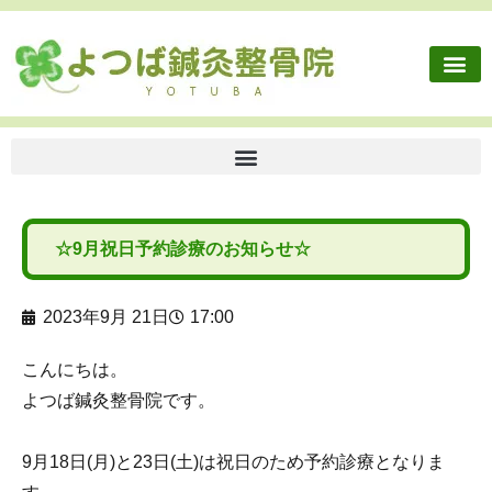
施術内容
健康保険外治療
往診依頼
交通事故・労災
ボディケア
よつば鍼灸整骨院に
☆9月祝日予約診療のお知らせ☆
2023年9月 21日
17:00
こんにちは。
よつば鍼灸整骨院です。
9月18日(月)と23日(土)は祝日のため予約診療となりま