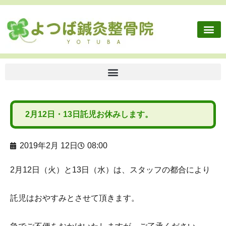
施術内容
健康保険外治療
往診依頼
交通事故・労災
ボディケア
よつば鍼灸整骨院に
2月12日・13日託児お休みします。
2019年2月 12日
08:00
2月12日（火）と13日（水）は、スタッフの都合により
託児はおやすみとさせて頂きます。