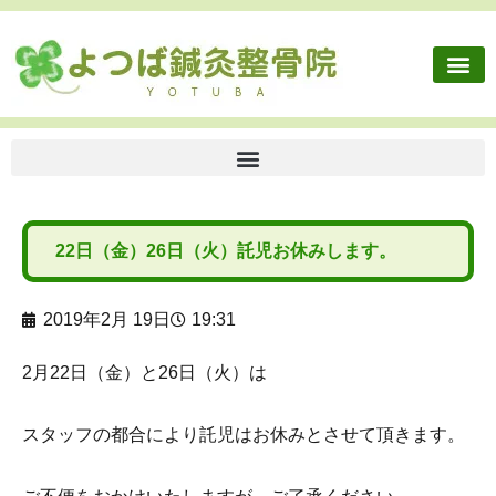
施術内容
健康保険外治療
往診依頼
交通事故・労災
ボディケア
よつば鍼灸整骨院に
22日（金）26日（火）託児お休みします。
2019年2月 19日
19:31
2月22日（金）と26日（火）は
スタッフの都合により託児はお休みとさせて頂きます。