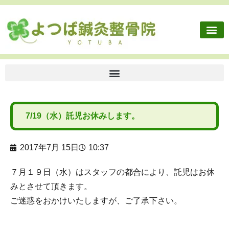
施術内容
健康保険外治療
往診依頼
交通事故・労災
ボディケア
よつば鍼灸整骨院に
7/19（水）託児お休みします。
2017年7月 15日
10:37
７月１９日（水）はスタッフの都合により、託児はお休
みとさせて頂きます。
ご迷惑をおかけいたしますが、ご了承下さい。