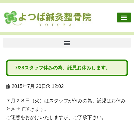
施術内容
健康保険外治療
往診依頼
交通事故・労災
ボディケア
よつば鍼灸整骨院に
7/28スタッフ休みの為、託児お休みします。
2015年7月 20日
12:02
７月２８日（火）はスタッフが休みの為、託児はお休み
とさせて頂きます。
ご迷惑をおかけいたしますが、ご了承下さい。