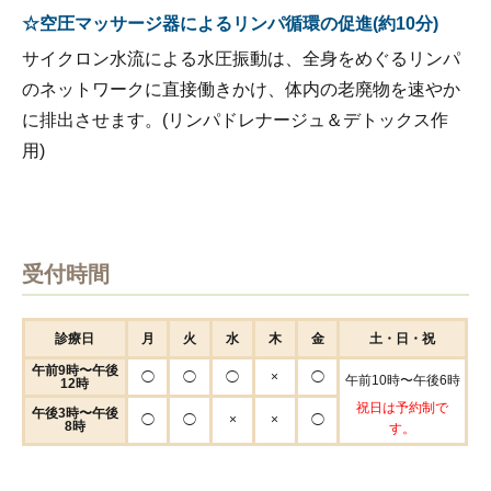
☆空圧マッサージ器によるリンパ循環の促進(約10分)
サイクロン水流による水圧振動は、全身をめぐるリンパ
のネットワークに直接働きかけ、体内の老廃物を速やか
に排出させます。(リンパドレナージュ＆デトックス作
用)
受付時間
診療日
月
火
水
木
金
土・日・祝
午前9時〜午後
◯
◯
◯
×
◯
午前10時〜午後6時
12時
祝日は予約制で
午後3時〜午後
◯
◯
×
×
◯
8時
す。