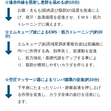
☆遠赤外線を照射し患部を温める(約10分)
お腹・太もも(筋肉及び脂肪)の温度を急速に上
げ、発汗・血液循環を促進させ、ＥＭＳ・筋力
トレーニングに備えます。
☆エムキューブ波によるEMS・筋力トレーニング(約30
分)
エムキューブ波(高域変調多重複合波)は筋繊維に
均一に作用する為、効率良く、筋運動を促進
し、筋力強化・基礎代謝をアップする事によ
り、脂肪が燃焼しやすいカラダを作ります。
☆空圧マッサージ器によるリンパ循環の促進(約10分)
下半身にたまったリンパ・静脈血液を押し上げ
る作用を促進し、カラダ全体の血行を活発にし
ます。