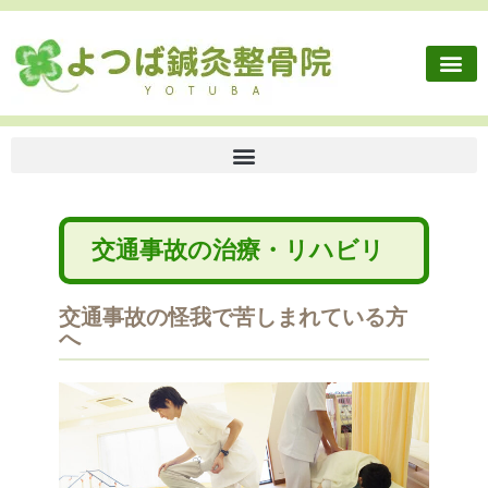
施術内容
健康保険外治療
往診依頼
交通事故・労災
ボディケア
よつば鍼灸整骨院に
交通事故の治療・リハビリ
交通事故の怪我で苦しまれている方
へ